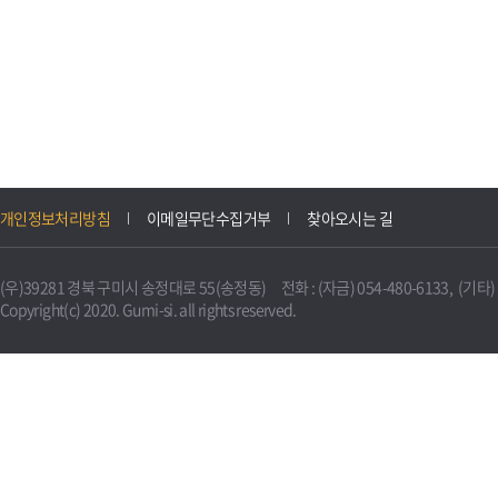
개인정보처리방침
이메일무단수집거부
찾아오시는 길
(우)39281 경북 구미시 송정대로 55(송정동) 전화 : (자금) 054-480-6133, (기타) 0
Copyright(c) 2020. Gumi-si. all rights reserved.