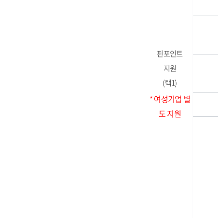
핀포인트
지원
(택1)
* 여성기업 별
도 지원