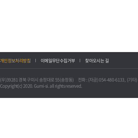
개인정보처리방침
이메일무단수집거부
찾아오시는 길
(우)39281 경북 구미시 송정대로 55(송정동) 전화 : (자금) 054-480-6133, (기타) 0
Copyright(c) 2020. Gumi-si. all rights reserved.