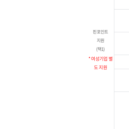
핀포인트
지원
(택1)
* 여성기업 별
도 지원