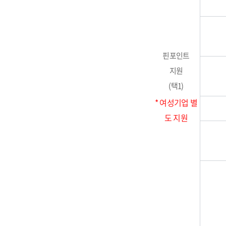
핀포인트
지원
(택1)
* 여성기업 별
도 지원