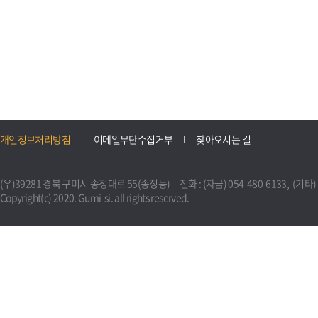
개인정보처리방침
이메일무단수집거부
찾아오시는 길
(우)39281 경북 구미시 송정대로 55(송정동) 전화 : (자금) 054-480-6133, (기타) 0
Copyright(c) 2020. Gumi-si. all rights reserved.