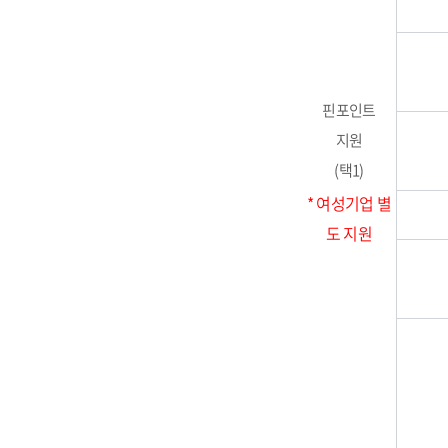
핀포인트
지원
(택1)
* 여성기업 별
도 지원