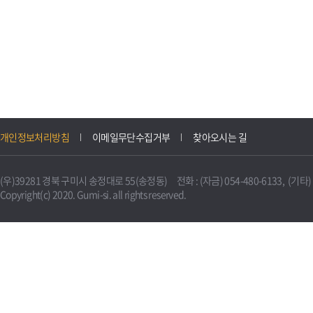
개인정보처리방침
이메일무단수집거부
찾아오시는 길
(우)39281 경북 구미시 송정대로 55(송정동) 전화 : (자금) 054-480-6133, (기타) 0
Copyright(c) 2020. Gumi-si. all rights reserved.