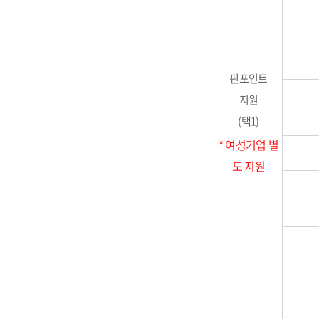
핀포인트
지원
(택1)
* 여성기업 별
도 지원