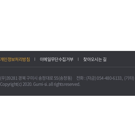
개인정보처리방침
이메일무단수집거부
찾아오시는 길
(우)39281 경북 구미시 송정대로 55(송정동) 전화 : (자금) 054-480-6133, (기타) 0
Copyright(c) 2020. Gumi-si. all rights reserved.