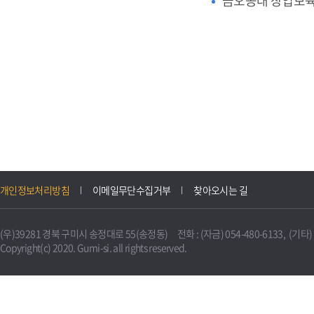
금오공대 창업보
개인정보처리방침
이메일무단수집거부
찾아오시는 길
(우)39281 경북 구미시 송정대로 55(송정동) 전화 : (자금) 054-480-6133, (기타) 0
Copyright(c) 2020. Gumi-si. all rights reserved.