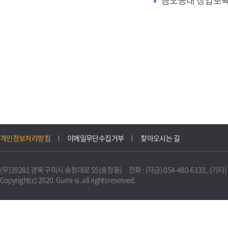
금오공대 창업보
개인정보처리방침
이메일무단수집거부
찾아오시는 길
(우)39281 경북 구미시 송정대로 55(송정동) 전화 : (자금) 054-480-6133, (기타) 0
Copyright(c) 2020. Gumi-si. all rights reserved.