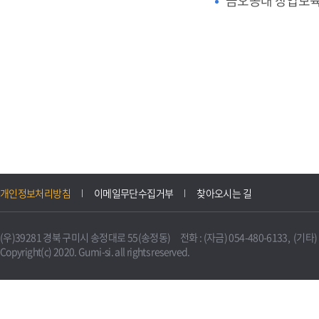
금오공대 창업보
개인정보처리방침
이메일무단수집거부
찾아오시는 길
(우)39281 경북 구미시 송정대로 55(송정동) 전화 : (자금) 054-480-6133, (기타) 0
Copyright(c) 2020. Gumi-si. all rights reserved.