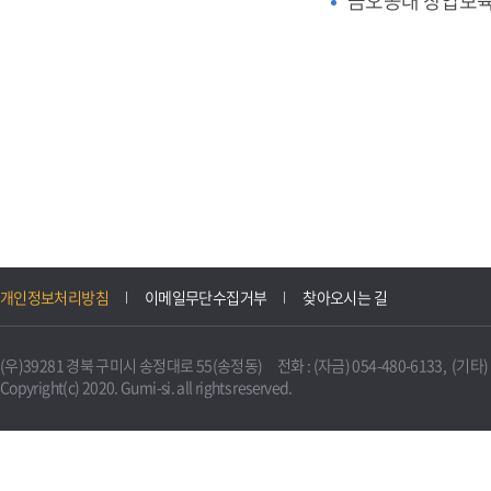
금오공대 창업보
개인정보처리방침
이메일무단수집거부
찾아오시는 길
(우)39281 경북 구미시 송정대로 55(송정동) 전화 : (자금) 054-480-6133, (기타) 0
Copyright(c) 2020. Gumi-si. all rights reserved.