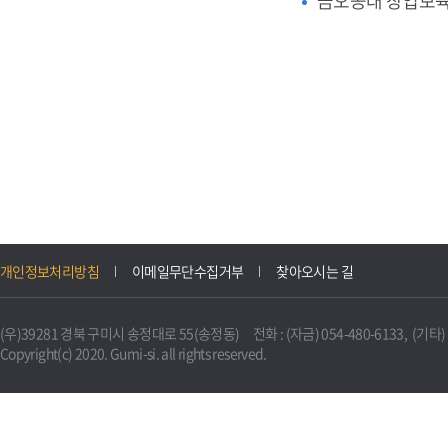
금오공대 창업보
개인정보처리방침
이메일무단수집거부
찾아오시는 길
(우)39281 경북 구미시 송정대로 55(송정동) 전화 : (자금) 054-480-6133, (기타) 0
Copyright(c) 2020. Gumi-si. all rights reserved.