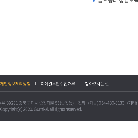
금오공대 창업보
개인정보처리방침
이메일무단수집거부
찾아오시는 길
(우)39281 경북 구미시 송정대로 55(송정동) 전화 : (자금) 054-480-6133, (기타) 0
Copyright(c) 2020. Gumi-si. all rights reserved.