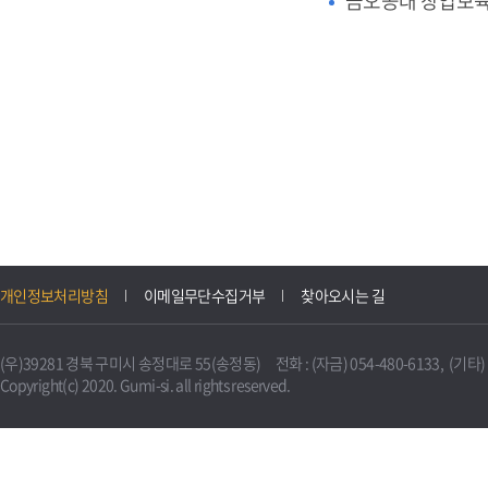
금오공대 창업보
개인정보처리방침
이메일무단수집거부
찾아오시는 길
(우)39281 경북 구미시 송정대로 55(송정동) 전화 : (자금) 054-480-6133, (기타) 0
Copyright(c) 2020. Gumi-si. all rights reserved.