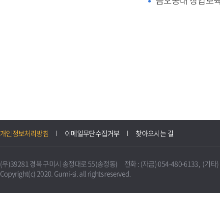
금오공대 창업보
개인정보처리방침
이메일무단수집거부
찾아오시는 길
(우)39281 경북 구미시 송정대로 55(송정동) 전화 : (자금) 054-480-6133, (기타) 0
Copyright(c) 2020. Gumi-si. all rights reserved.