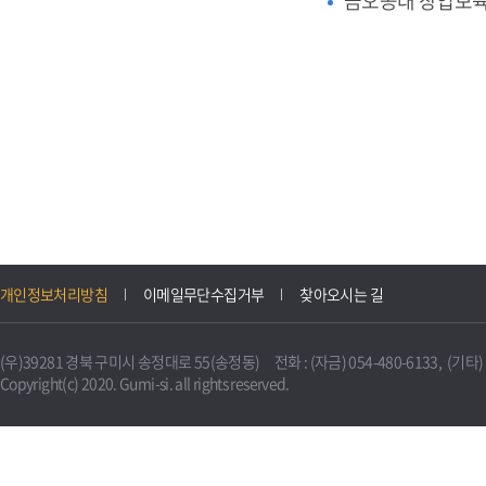
금오공대 창업보
개인정보처리방침
이메일무단수집거부
찾아오시는 길
(우)39281 경북 구미시 송정대로 55(송정동) 전화 : (자금) 054-480-6133, (기타) 0
Copyright(c) 2020. Gumi-si. all rights reserved.