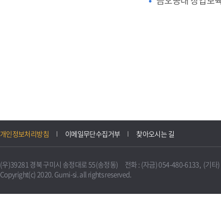
금오공대 창업보
개인정보처리방침
이메일무단수집거부
찾아오시는 길
(우)39281 경북 구미시 송정대로 55(송정동) 전화 : (자금) 054-480-6133, (기타) 0
Copyright(c) 2020. Gumi-si. all rights reserved.