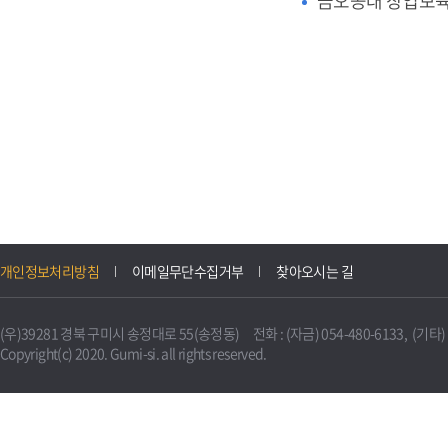
금오공대 창업보
개인정보처리방침
이메일무단수집거부
찾아오시는 길
(우)39281 경북 구미시 송정대로 55(송정동) 전화 : (자금) 054-480-6133, (기타) 0
Copyright(c) 2020. Gumi-si. all rights reserved.