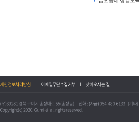
금오공대 창업보
개인정보처리방침
이메일무단수집거부
찾아오시는 길
(우)39281 경북 구미시 송정대로 55(송정동) 전화 : (자금) 054-480-6133, (기타) 0
Copyright(c) 2020. Gumi-si. all rights reserved.