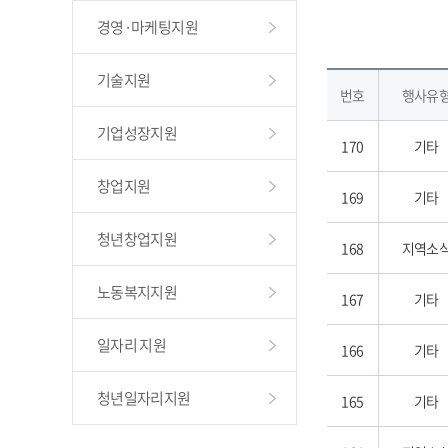
경영·마케팅지원
기술지원
번호
행사유
기업성장지원
170
기타
창업지원
169
기타
청년창업지원
168
지역소
노동복지지원
167
기타
일자리 지원
166
기타
청년일자리지원
165
기타