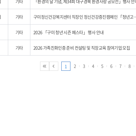
식
기타
「환경의 날 기념, 제34회 대구경북 환경사랑 공모전」행사 안
식
기타
구미정신건강복지센터 직장인 정신건강증진
기타
2026 「구미 청년 시즌 페스타」 행사 안내
기타
2026 가족친화인증 준비 컨설팅 및 직장교육 참여기업 모집
2
3
4
5
6
7
8
1