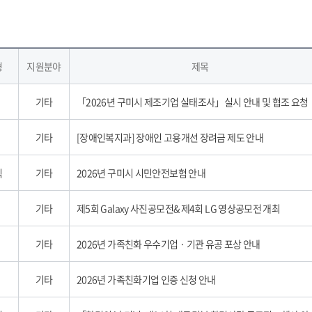
형
지원분야
제목
기타
「2026년 구미시 제조기업 실태조사」실시 안내 및 협조 요청
기타
[장애인복지과] 장애인 고용개선 장려금 제도 안내
식
기타
2026년 구미시 시민안전보험 안내
기타
제5회 Galaxy 사진공모전& 제4회 LG 영상공모전 개최
기타
2026년 가족친화 우수기업 · 기관 유공 포상 안내
기타
2026년 가족친화기업 인증 신청 안내