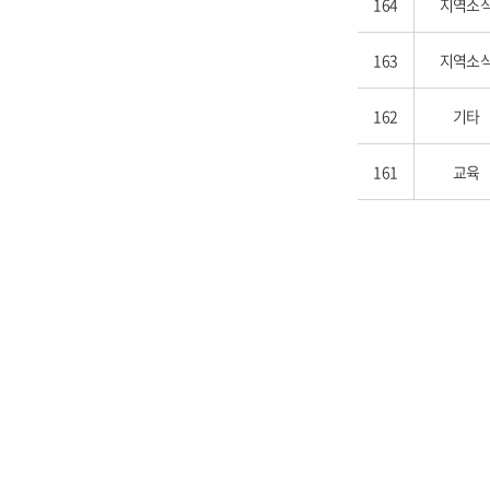
164
지역소
163
지역소
162
기타
161
교육