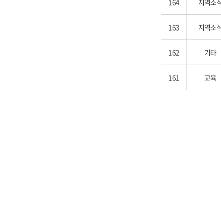
164
지역소
163
지역소
162
기타
161
교육