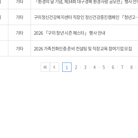
식
기타
「환경의 날 기념, 제34회 대구경북 환경사랑 공모전」행사 안
식
기타
구미정신건강복지센터 직장인 정신건강증진
기타
2026 「구미 청년 시즌 페스타」 행사 안내
기타
2026 가족친화인증 준비 컨설팅 및 직장교육 참여기업 모집
2
3
4
5
6
7
8
1