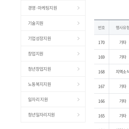
경영·마케팅지원
기술지원
번호
행사유
기업성장지원
170
기타
창업지원
169
기타
청년창업지원
168
지역소
노동복지지원
167
기타
일자리 지원
166
기타
청년일자리지원
165
기타