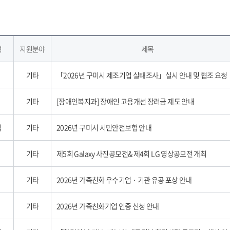
형
지원분야
제목
기타
「2026년 구미시 제조기업 실태조사」실시 안내 및 협조 요청
기타
[장애인복지과] 장애인 고용개선 장려금 제도 안내
식
기타
2026년 구미시 시민안전보험 안내
기타
제5회 Galaxy 사진공모전& 제4회 LG 영상공모전 개최
기타
2026년 가족친화 우수기업 · 기관 유공 포상 안내
기타
2026년 가족친화기업 인증 신청 안내