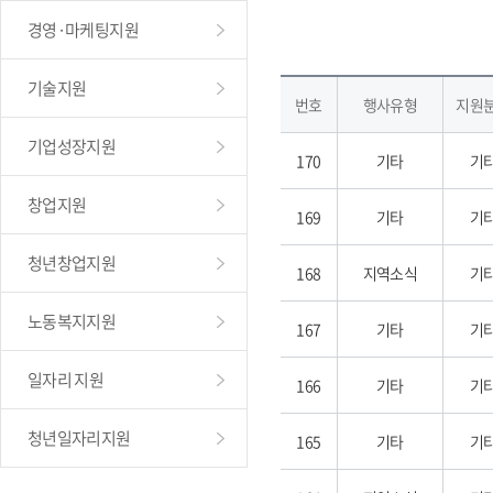
경영·마케팅지원
기술지원
번호
행사유형
지원
기업성장지원
170
기타
기
창업지원
169
기타
기
청년창업지원
168
지역소식
기
노동복지지원
167
기타
기
일자리 지원
166
기타
기
청년일자리지원
165
기타
기