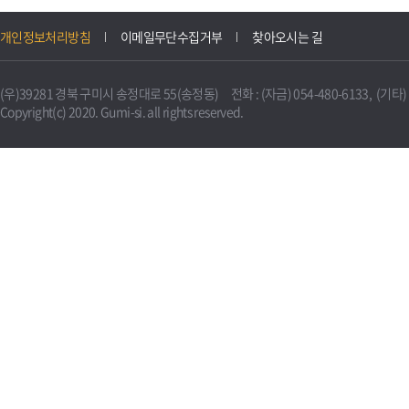
개인정보처리방침
이메일무단수집거부
찾아오시는 길
(우)39281 경북 구미시 송정대로 55(송정동) 전화 : (자금) 054-480-6133, (기타) 0
Copyright(c) 2020. Gumi-si. all rights reserved.