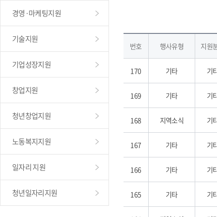
경영·마케팅지원
기술지원
번호
행사유형
지원
기업성장지원
170
기타
기
창업지원
169
기타
기
청년창업지원
168
지역소식
기
노동복지지원
167
기타
기
일자리 지원
166
기타
기
청년일자리지원
165
기타
기