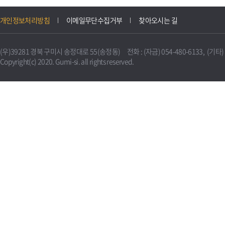
개인정보처리방침
이메일무단수집거부
찾아오시는 길
(우)39281 경북 구미시 송정대로 55(송정동) 전화 : (자금) 054-480-6133, (기타) 0
Copyright(c) 2020. Gumi-si. all rights reserved.