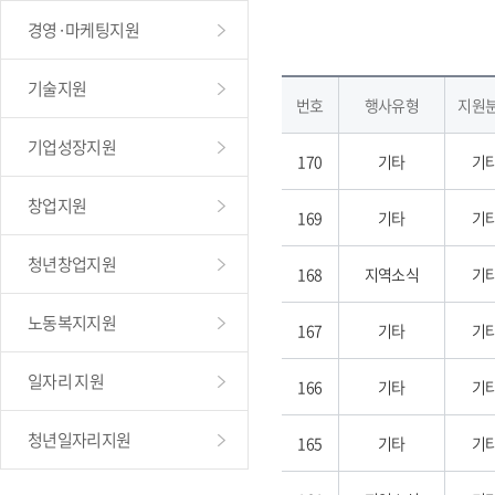
경영·마케팅지원
기술지원
번호
행사유형
지원
기업성장지원
170
기타
기
창업지원
169
기타
기
청년창업지원
168
지역소식
기
노동복지지원
167
기타
기
일자리 지원
166
기타
기
청년일자리지원
165
기타
기