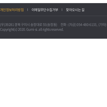
개인정보처리방침
이메일무단수집거부
찾아오시는 길
(우)39281 경북 구미시 송정대로 55(송정동) 전화 : (자금) 054-480-6133, (기타) 0
Copyright(c) 2020. Gumi-si. all rights reserved.