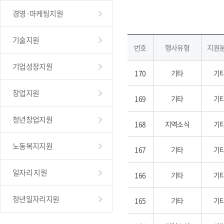
경영·마케팅지원
기술지원
번호
행사유형
지원
기업성장지원
170
기타
기
창업지원
169
기타
기
청년창업지원
168
지역소식
기
노동복지지원
167
기타
기
일자리 지원
166
기타
기
청년일자리지원
165
기타
기