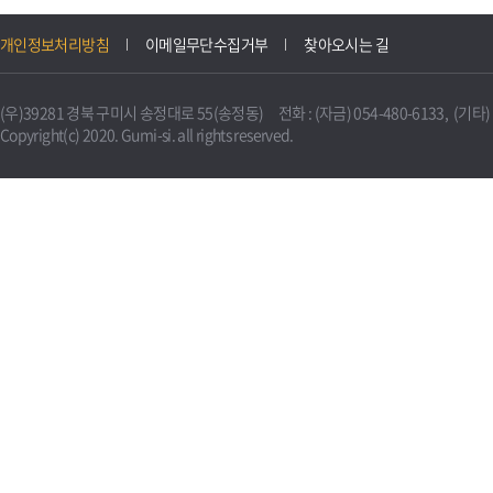
개인정보처리방침
이메일무단수집거부
찾아오시는 길
(우)39281 경북 구미시 송정대로 55(송정동) 전화 : (자금) 054-480-6133, (기타) 0
Copyright(c) 2020. Gumi-si. all rights reserved.