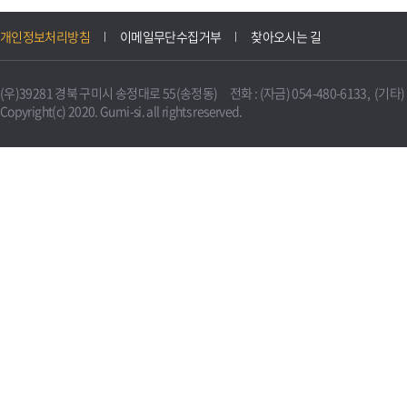
개인정보처리방침
이메일무단수집거부
찾아오시는 길
(우)39281 경북 구미시 송정대로 55(송정동) 전화 : (자금) 054-480-6133, (기타) 0
Copyright(c) 2020. Gumi-si. all rights reserved.