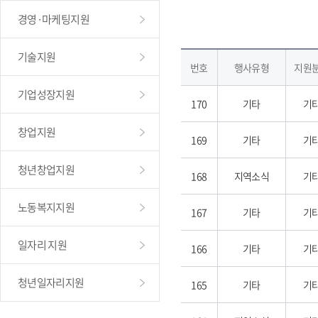
경영·마케팅지원
기술지원
번호
행사유형
지원
기업성장지원
170
기타
기
창업지원
169
기타
기
청년창업지원
168
지역소식
기
노동복지지원
167
기타
기
일자리 지원
166
기타
기
청년일자리지원
165
기타
기