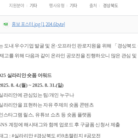
지원분야
기타
행사유형
기타
출처
경상북도
홍보 포스터.jpg [1,204.6byte]
 도내 우수기업 발굴 및 온
·
오프라인 판로지원을 위해 
「
경상북도
제고를 위해 다음과 같이 온라인 공모전을 진행하오니 많은 관심 및
025 
실라리안 숏폼 어워드
2025. 8. 4.(
월
) ~ 2025. 8. 31.(
일
)
실라리안에 관심있는 팀
/
개인 누구나
실라리안을 표현하는 자유 주제의 숏폼 콘텐츠
인스타그램 릴스
, 
유튜브 쇼츠 등 숏폼 플랫폼
SNS 
계정에 해시태그와 함께 업로드 후 구글폼 신청서 제출
태그 
: #
실라리안 
#
경상북도 
#59
초챌린지 
#
공모전