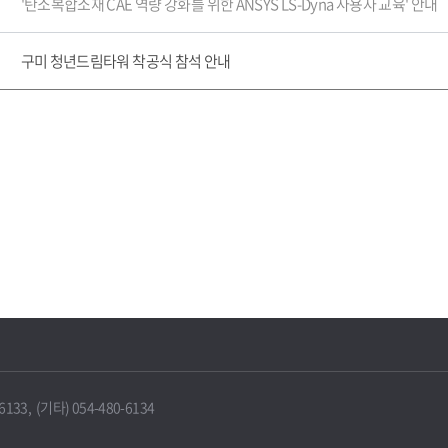
'탄소복합소재 CAE 역량 강화를 위한 ANSYS LS-Dyna 사용자 교육' 안내
구미 청년드림타워 착공식 참석 안내
33, (기타) 054-480-6134