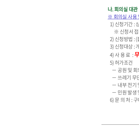
나. 회의실 대관
※ 회의실 사용
  1) 신청기간 
      ※ 신청
  2) 신청방법 : 
  3) 신청대상 :
  4) 사 용 료  : 
  5) 허가조건
    － 공원 및
    － 쓰레기
    － 내부 전
    － 민원 
  6) 문 의 처