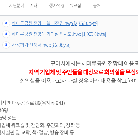
지원분야
기타
행사유형
워크샵
출처
-
해마루공원 전망대 실내 전경.hwp [2,756.0byte]
해마루공원 전망대 회의실 위치도.hwp [1,909.0byte]
사용허가 신청서.hwp [82.0byte]
구미시에서는 해마루공원 전망대 이용 
지역 기업체 및 주민들을 대상으로 회의실을 무상
회의실을 이용하고자 하실 경우 아래 내용을 참고하여
치 : 구미시 해마루공원로 86(옥계동 941)
약 30평
 25명 정도
: 기업체 워크숍 및 간담회, 주민회의, 강좌 등
: 전자칠판 및 교탁, 책·걸상, 방송 장비 등