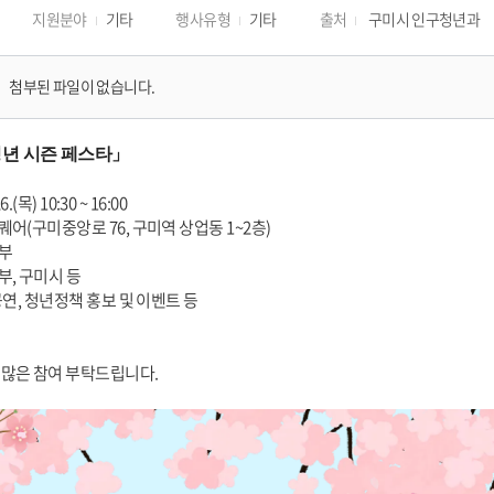
지원분야
기타
행사유형
기타
출처
구미시 인구청년과
첨부된 파일이 없습니다.
청년 시즌 페스타」 
26.(목) 10:30 ~ 16:00
스퀘어(구미중앙로 76, 구미역 상업동 1~2층)
동부
동부, 구미시 등
킹 공연, 청년정책 홍보 및 이벤트 등
 많은 참여 부탁드립니다.