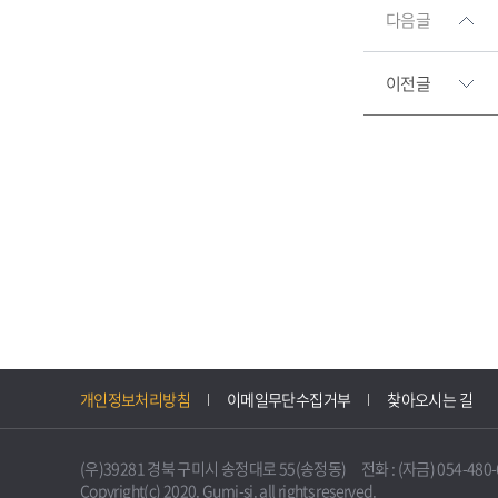
다음글
이전글
개인정보처리방침
이메일무단수집거부
찾아오시는 길
(우)39281 경북 구미시 송정대로 55(송정동) 전화 : (자금) 054-480-61
Copyright(c) 2020. Gumi-si. all rights reserved.