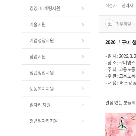
작성자
관리자
경영·마케팅지원
첨부파일
기술지원
기업성장지원
2026 「구미 
- 일 시 : 2026. 3. 
창업지원
- 장 소 : 구미영
- 주 최 : 고용노
청년창업지원
- 주 관 : 고용노
- 내 용 :  버스
노동복지지원
관심 있는 분들의
일자리 지원
청년일자리지원