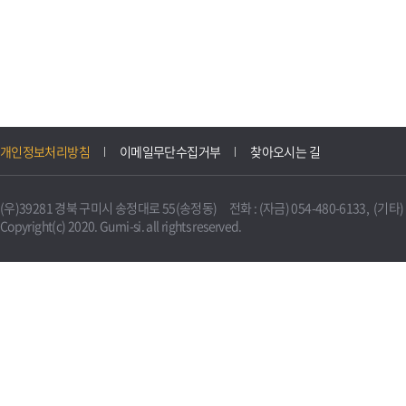
개인정보처리방침
이메일무단수집거부
찾아오시는 길
(우)39281 경북 구미시 송정대로 55(송정동) 전화 : (자금) 054-480-6133, (기타) 0
Copyright(c) 2020. Gumi-si. all rights reserved.