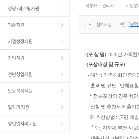
작성자
관리자
지원분
경영·마케팅지원
(붙임
첨부파일
기술지원
기업성장지원
∙
(
포 상 명
) 
2026
년 가족친
창업지원
∙
(
포상대상 및 규모
)
청년창업지원
- 
대상 
: 
가족친화인증기업 
- 
훈격 및 규모 
: 
단체표창
노동복지지원
* 
정부포상의 경우 행안
일자리 지원
- 
신청 및 추천서 제출기한
: 
(
·
※ 
추천방법 
국민
개별
청년일자리지원
* 
, 
20
단
지자체 추천 시 
- 
제출서식 
: (
붙임
1) 
참조 