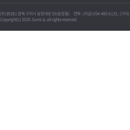
(우)39281 경북 구미시 송정대로 55(송정동) 전화 : (자금) 054-480-6133, (기타) 0
Copyright(c) 2020. Gumi-si. all rights reserved.