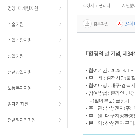
작성자
관리자
지원분
경영·마케팅지원
34회
첨부파일
기술지원
기업성장지원
「환경의 날 기념, 제3
창업지원
   • 
참여기간 
: 2026. 4. 1 ~ 
청년창업지원
   • 
주     제 
: 
환경사랑
(
물
   • 
참여대상 
: 
대구
·
경북지
노동복지지원
   • 
참여방법 
: 
온라인 신청
      - (
참여부문
) 
글짓기
, 
일자리 지원
   • 
주    관 
: 
삼성전자
(
주
), 
   • 
후    원 
: 
대구지방환경
청년일자리지원
   • 
문    의 
: 
삼성전자 구미