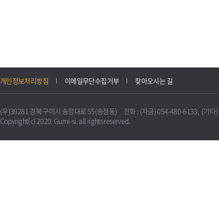
개인정보처리방침
이메일무단수집거부
찾아오시는 길
(우)39281 경북 구미시 송정대로 55(송정동) 전화 : (자금) 054-480-6133, (기타) 0
Copyright(c) 2020. Gumi-si. all rights reserved.