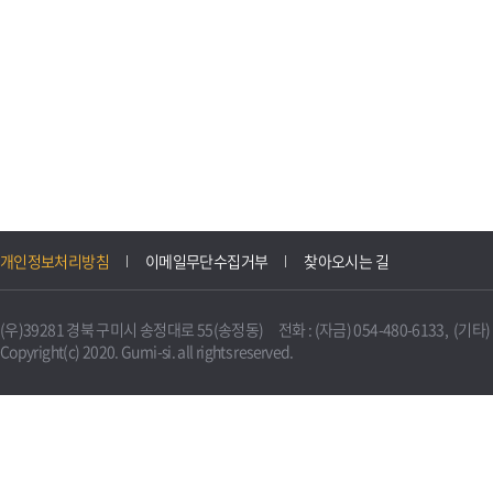
개인정보처리방침
이메일무단수집거부
찾아오시는 길
(우)39281 경북 구미시 송정대로 55(송정동) 전화 : (자금) 054-480-6133, (기타) 0
Copyright(c) 2020. Gumi-si. all rights reserved.