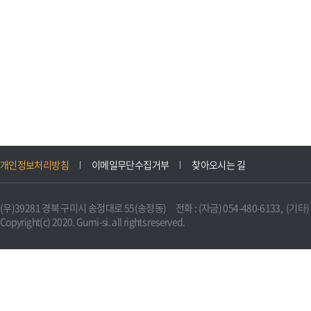
개인정보처리방침
이메일무단수집거부
찾아오시는 길
(우)39281 경북 구미시 송정대로 55(송정동) 전화 : (자금) 054-480-6133, (기타) 0
Copyright(c) 2020. Gumi-si. all rights reserved.