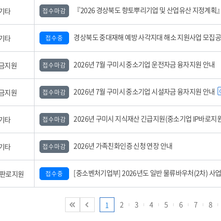
『2026 경상북도 향토뿌리기업 및 산업유산 지정계획』 공
기타
접수마감
경상북도 중대재해 예방 사각지대 해소 지원사업 모집
기타
접수중
2026년 7월 구미시 중소기업 운전자금 융자지원 안내
금지원
접수마감
2026년 7월 구미시 중소기업 시설자금 융자지원 안내
금지원
접수마감
2026년 구미시 지식재산 긴급지원(중소기업 IP바로지원) 사업 모집공고(3
기타
접수마감
2026년 가족친화인증 신청 연장 안내
기타
접수마감
[중소벤처기업부] 2026년도 일반 물류바우처(2차) 사업 참여기업 모집 공
,판로지원
접수중
2
3
4
5
6
7
8
1