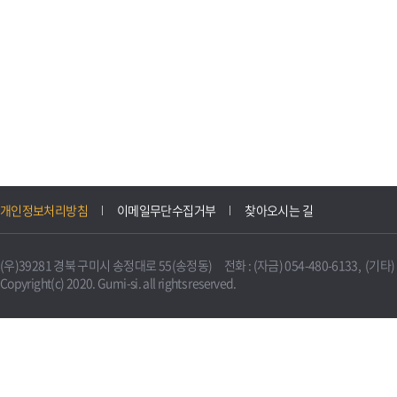
개인정보처리방침
이메일무단수집거부
찾아오시는 길
(우)39281 경북 구미시 송정대로 55(송정동) 전화 : (자금) 054-480-6133, (기타) 0
Copyright(c) 2020. Gumi-si. all rights reserved.