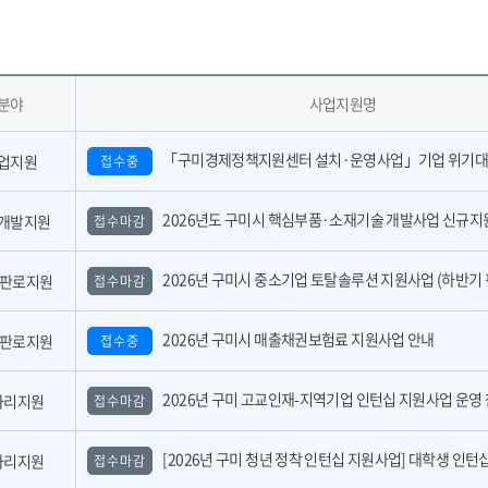
분야
사업지원명
「구미경제정책지원센터 설치·운영사업」기업 위기대응 원스톱 에이전트 참여기업 모집공
업지원
접수중
2026년도 구미시 핵심부품·소재기술 개발사업 신규지원 대상과제 공고(2
개발지원
접수마감
2026년 구미시 중소기업 토탈솔루션 지원사업 (하반기 핀포인트 지
,판로지원
접수마감
2026년 구미시 매출채권보험료 지원사업 안내
,판로지원
접수중
2026년 구미 고교인재-지역기업 인턴십 지원사업 운영 참여기업 모집 공고(수
자리지원
접수마감
[2026년 구미 청년 정착 인턴십 지원사업] 대학생 인턴십 운영 참여기업 모
자리지원
접수마감