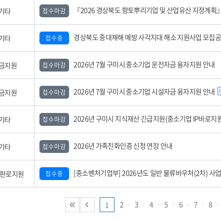
『2026 경상북도 향토뿌리기업 및 산업유산 지정계획』 공
기타
접수마감
경상북도 중대재해 예방 사각지대 해소 지원사업 모집
기타
접수중
2026년 7월 구미시 중소기업 운전자금 융자지원 안내
금지원
접수마감
2026년 7월 구미시 중소기업 시설자금 융자지원 안내
금지원
접수마감
2026년 구미시 지식재산 긴급지원(중소기업 IP바로지원) 사업 모집공고(3
기타
접수마감
2026년 가족친화인증 신청 연장 안내
기타
접수마감
[중소벤처기업부] 2026년도 일반 물류바우처(2차) 사업 참여기업 모집 공
,판로지원
접수중
2
3
4
5
6
7
8
1