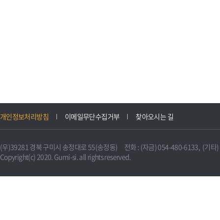
개인정보처리방침
이메일무단수집거부
찾아오시는 길
(우)39281 경북 구미시 송정대로 55(송정동) 전화 : (자금) 054-480-6133, (기타) 0
Copyright(c) 2020. Gumi-si. all rights reserved.