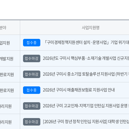
분야
사업지원명
「구미경제정책지원센터 설치·운영사업」기업 위기대응 원스톱 에이전트 참여기업 모집공
업지원
접수중
2026년도 구미시 핵심부품·소재기술 개발사업 신규지원 대상과제 공고(2
개발지원
접수마감
2026년 구미시 중소기업 토탈솔루션 지원사업 (하반기 핀포인트 지
,판로지원
접수마감
2026년 구미시 매출채권보험료 지원사업 안내
,판로지원
접수중
2026년 구미 고교인재-지역기업 인턴십 지원사업 운영 참여기업 모집 공고(수
자리지원
접수마감
[2026년 구미 청년 정착 인턴십 지원사업] 대학생 인턴십 운영 참여기업 모
자리지원
접수마감