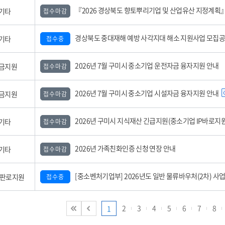
『2026 경상북도 향토뿌리기업 및 산업유산 지정계획』 공
기타
접수마감
경상북도 중대재해 예방 사각지대 해소 지원사업 모집
기타
접수중
2026년 7월 구미시 중소기업 운전자금 융자지원 안내
금지원
접수마감
2026년 7월 구미시 중소기업 시설자금 융자지원 안내
금지원
접수마감
2026년 구미시 지식재산 긴급지원(중소기업 IP바로지원) 사업 모집공고(3
기타
접수마감
2026년 가족친화인증 신청 연장 안내
기타
접수마감
[중소벤처기업부] 2026년도 일반 물류바우처(2차) 사업 참여기업 모집 공
,판로지원
접수중
2
3
4
5
6
7
8
1