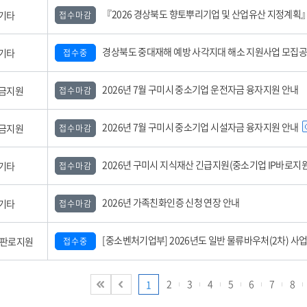
『2026 경상북도 향토뿌리기업 및 산업유산 지정계획』 공
기타
접수마감
경상북도 중대재해 예방 사각지대 해소 지원사업 모집
기타
접수중
2026년 7월 구미시 중소기업 운전자금 융자지원 안내
금지원
접수마감
2026년 7월 구미시 중소기업 시설자금 융자지원 안내
금지원
접수마감
2026년 구미시 지식재산 긴급지원(중소기업 IP바로지원) 사업 모집공고(3
기타
접수마감
2026년 가족친화인증 신청 연장 안내
기타
접수마감
[중소벤처기업부] 2026년도 일반 물류바우처(2차) 사업 참여기업 모집 공
,판로지원
접수중
2
3
4
5
6
7
8
1