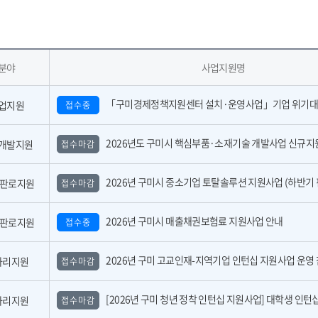
분야
사업지원명
「구미경제정책지원센터 설치·운영사업」기업 위기대응 원스톱 에이전트 참여기업 모집공
업지원
접수중
2026년도 구미시 핵심부품·소재기술 개발사업 신규지원 대상과제 공고(2
개발지원
접수마감
2026년 구미시 중소기업 토탈솔루션 지원사업 (하반기 핀포인트 지
,판로지원
접수마감
2026년 구미시 매출채권보험료 지원사업 안내
,판로지원
접수중
2026년 구미 고교인재-지역기업 인턴십 지원사업 운영 참여기업 모집 공고(수
자리지원
접수마감
[2026년 구미 청년 정착 인턴십 지원사업] 대학생 인턴십 운영 참여기업 모
자리지원
접수마감