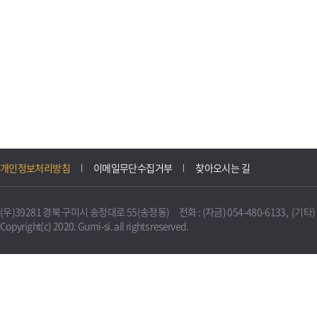
개인정보처리방침
이메일무단수집거부
찾아오시는 길
(우)39281 경북 구미시 송정대로 55(송정동) 전화 : (자금) 054-480-6133, (기타) 0
Copyright(c) 2020. Gumi-si. all rights reserved.