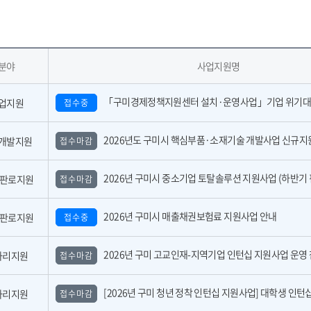
분야
사업지원명
「구미경제정책지원센터 설치·운영사업」기업 위기대응 원스톱 에이전트 참여기업 모집공
업지원
접수중
2026년도 구미시 핵심부품·소재기술 개발사업 신규지원 대상과제 공고(2
개발지원
접수마감
2026년 구미시 중소기업 토탈솔루션 지원사업 (하반기 핀포인트 지
,판로지원
접수마감
2026년 구미시 매출채권보험료 지원사업 안내
,판로지원
접수중
2026년 구미 고교인재-지역기업 인턴십 지원사업 운영 참여기업 모집 공고(수
자리지원
접수마감
[2026년 구미 청년 정착 인턴십 지원사업] 대학생 인턴십 운영 참여기업 모
자리지원
접수마감