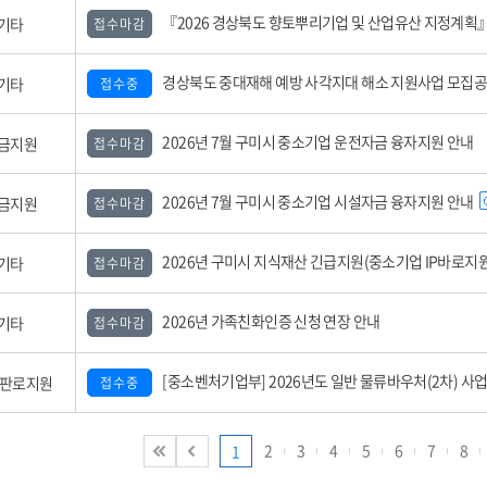
『2026 경상북도 향토뿌리기업 및 산업유산 지정계획』 공
기타
접수마감
경상북도 중대재해 예방 사각지대 해소 지원사업 모집
기타
접수중
2026년 7월 구미시 중소기업 운전자금 융자지원 안내
금지원
접수마감
2026년 7월 구미시 중소기업 시설자금 융자지원 안내
금지원
접수마감
2026년 구미시 지식재산 긴급지원(중소기업 IP바로지원) 사업 모집공고(3
기타
접수마감
2026년 가족친화인증 신청 연장 안내
기타
접수마감
[중소벤처기업부] 2026년도 일반 물류바우처(2차) 사업 참여기업 모집 공
,판로지원
접수중
2
3
4
5
6
7
8
1