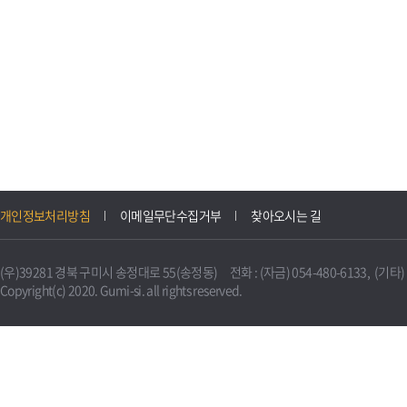
개인정보처리방침
이메일무단수집거부
찾아오시는 길
(우)39281 경북 구미시 송정대로 55(송정동) 전화 : (자금) 054-480-6133, (기타) 0
Copyright(c) 2020. Gumi-si. all rights reserved.