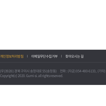
개인정보처리방침
이메일무단수집거부
찾아오시는 길
(우)39281 경북 구미시 송정대로 55(송정동) 전화 : (자금) 054-480-6133, (기타) 0
Copyright(c) 2020. Gumi-si. all rights reserved.