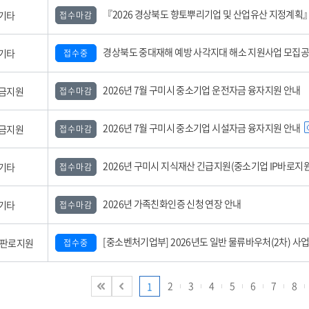
『2026 경상북도 향토뿌리기업 및 산업유산 지정계획』 공
기타
접수마감
경상북도 중대재해 예방 사각지대 해소 지원사업 모집
기타
접수중
2026년 7월 구미시 중소기업 운전자금 융자지원 안내
금지원
접수마감
2026년 7월 구미시 중소기업 시설자금 융자지원 안내
금지원
접수마감
2026년 구미시 지식재산 긴급지원(중소기업 IP바로지원) 사업 모집공고(3
기타
접수마감
2026년 가족친화인증 신청 연장 안내
기타
접수마감
[중소벤처기업부] 2026년도 일반 물류바우처(2차) 사업 참여기업 모집 공
,판로지원
접수중
2
3
4
5
6
7
8
1