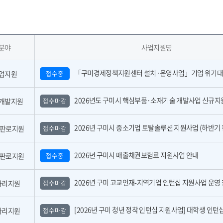
분야
사업지원명
「구미경제정책지원센터 설치·운영사업」기업 위기대응 원스톱 에이전트 참여기업 모집공
업지원
접수중
2026년도 구미시 핵심부품·소재기술 개발사업 신규지원 대상과제 공고(2
개발지원
접수마감
2026년 구미시 중소기업 토탈솔루션 지원사업 (하반기 핀포인트 지
,판로지원
접수마감
2026년 구미시 매출채권보험료 지원사업 안내
,판로지원
접수중
2026년 구미 고교인재-지역기업 인턴십 지원사업 운영 참여기업 모집 공고(수
자리지원
접수마감
[2026년 구미 청년 정착 인턴십 지원사업] 대학생 인턴십 운영 참여기업 모
자리지원
접수마감