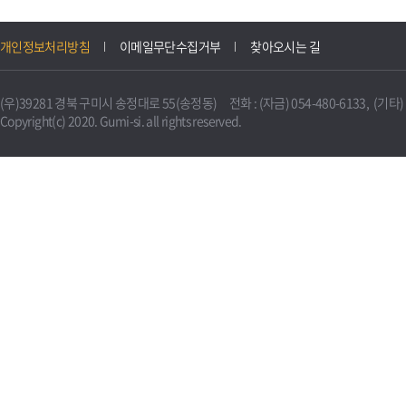
개인정보처리방침
이메일무단수집거부
찾아오시는 길
(우)39281 경북 구미시 송정대로 55(송정동) 전화 : (자금) 054-480-6133, (기타) 0
Copyright(c) 2020. Gumi-si. all rights reserved.