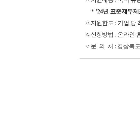
    * 
'24년 표준재무제
○ 지원한도 : 기업 당 
○ 신청방법 : 온라인 
○ 문  의  처 : 경상북