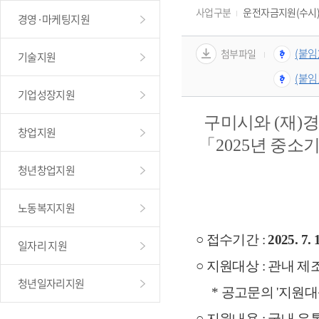
사업구분
운전자금지원(수시
경영·마케팅지원
(붙임
첨부파일
기술지원
(붙임
기업성장지원
구미시와 
(
재
)
경
창업지원
「
2025
년 중소기
청년창업지원
노동복지지원
○ 접수기간 : 
2025. 7. 
일자리 지원
○ 지원대상 : 관내 제
청년일자리지원
     * 공고문의 '
○ 지원내용 : 국내 