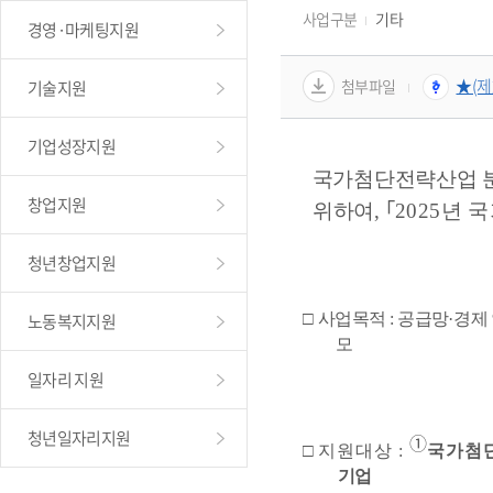
사업구분
기타
경영·마케팅지원
★(제
첨부파일
기술지원
기업성장지원
국가첨단전략산업 분
창업지원
위하여
, 
｢
2025
년 
청년창업지원
노동복지지원
□ 
사업목적
:
공급망
·
경제
모
일자리 지원
청년일자리지원
➀
□ 
지원대상
: 
국가첨
기업