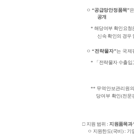
    ㅇ 
“
공급망안정품목
”
은
공개
       * 
해당여부 확인요청
신속 확인의 경우
    ㅇ 
“
전략물자
”
는 국제
       * 
「
전략물자 수출입
       ** 
무역안보관리원의
당여부 확인
(
전문판
□ 
지원 범위
: 
지원품목과 
     ㅇ 
지원한도
(
국비
)
: 
기업