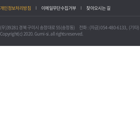
개인정보처리방침
이메일무단수집거부
찾아오시는 길
(우)39281 경북 구미시 송정대로 55(송정동) 전화 : (자금) 054-480-6133, (기타) 0
Copyright(c) 2020. Gumi-si. all rights reserved.