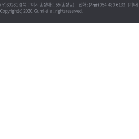
(우)39281 경북 구미시 송정대로 55(송정동) 전화 : (자금) 054-480-6133, (기타) 0
Copyright(c) 2020. Gumi-si. all rights reserved.