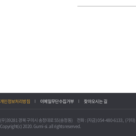
개인정보처리방침
이메일무단수집거부
찾아오시는 길
(우)39281 경북 구미시 송정대로 55(송정동) 전화 : (자금) 054-480-6133, (기타) 0
Copyright(c) 2020. Gumi-si. all rights reserved.