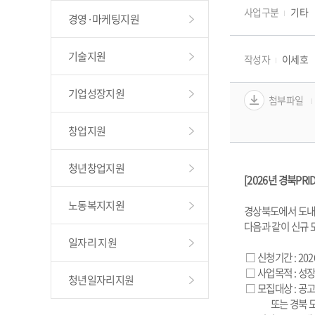
사업구분
기타
경영·마케팅지원
기술지원
작성자
이세호
기업성장지원
첨부파일
창업지원
청년창업지원
[2026년 경북PR
노동복지지원
경상북도에서 도내 
다음과 같이 신규 
일자리 지원
 □ 
신청기간 : 2026.
 □ 사업목적 : 
청년일자리지원
 □ 모집대상 : 
              