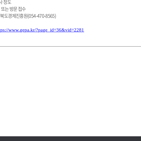
개사 정도
편 또는 방문 접수
상북도경제진흥원(054-470-8565)
tps://www.gepa.kr/?page_id=36&vid=2281