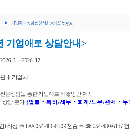
기업애로상담신청서.hwp [39.5byte]
년 
기업애로 상담안내
>
 2026. 1. ~ 2026. 12.
관내 기업체
전문상담을 통한
기업애로 해결방안 제시
     ※ 
상담 분야
(
법률
‧
특허
/
세무
‧
회계
/
노무
/
관세
‧
무
) 
FAX 054-480-6109 
054-480-6137 
임
작성 
⇒ 
전송 
⇒ ☎ 
전