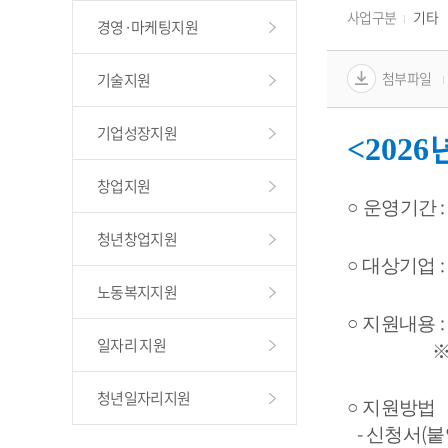
사업구분
기타
경영·마케팅지원
첨부파일
기술지원
기업성장지원
<2026
창업지원
:
○ 
운영기간
청년창업지원
: 
○
대상기업 
노동복지지원
: 
○
지원내용 
일자리 지원
            
청년일자리지원
○
지원방법  
   - 
(
신청서
붙