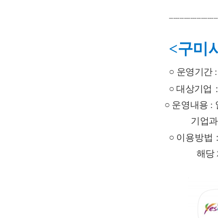
-----------------------
<
구미시
○ 
운영기간
:
:
○
대상기업
       ○
 운영
내용
:
기업과
○
 이용
방법
해당