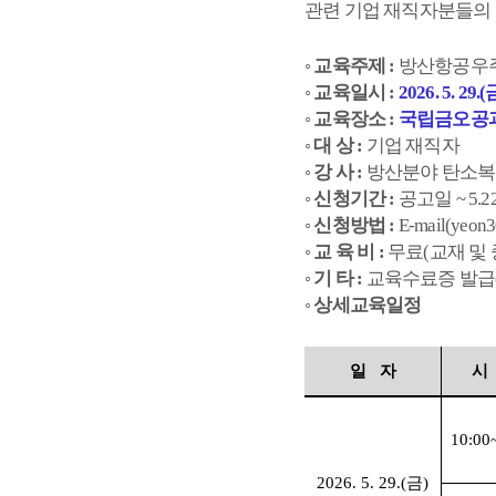
관련 기업 재직자분들의
◦ 
교육주제 
: 
방산항공우주
◦ 
교육일시 
: 
2026. 5. 29.(
◦ 
교육장소 
: 
국립금오공과
◦ 
대 상 
: 
기업 재직자
◦ 
강 사 
: 
방산분야 탄소복
◦ 
신청기간 
: 
공고일 
~ 5.22
◦ 
신청방법 
: 
E-mail(yeon
◦ 
교 육 비 
: 
무료
(
교재 및
◦ 
기 타 
: 
교육수료증 발급
◦ 
상세교육일정
일   자
시 
10:00
2026. 5. 29.(
금
)