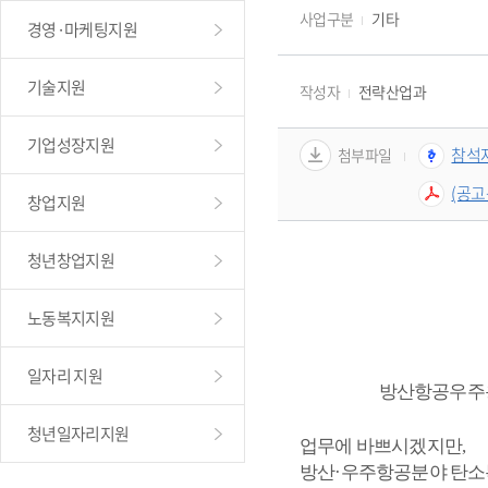
사업구분
기타
경영·마케팅지원
기술지원
작성자
전략산업과
기업성장지원
참석자
첨부파일
(공고
창업지원
청년창업지원
노동복지지원
일자리 지원
방산항공우주
청년일자리지원
업무에 바쁘시겠지만
,
방산
·
우주항공분야 탄소