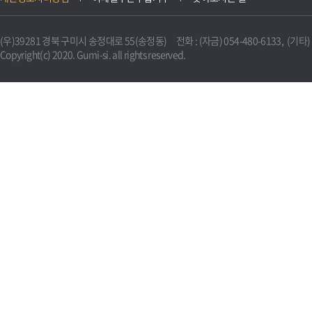
(우)39281 경북 구미시 송정대로 55(송정동) 전화 : (자금) 054-480-6133, (기타) 0
Copyright(c) 2020. Gumi-si. all rights reserved.